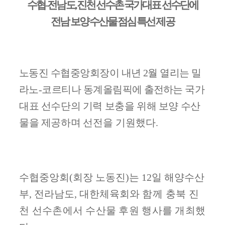
수협
-
전남도
,
진천 선수촌 국가대표 선수단에
전남 보양 수산물 점심 특선 제
공
노동진 수협중앙회장이 내년
2
월 열리는 밀
라노
-
코르티나 동계올림픽에
출전하는
국가
대표 선수단의 기력 보충을 위해 보양 수산
물을 제공하며
선전을 기원했다
.
수협중앙회
(
회장 노동진
)
는
12
일 해양수산
부
,
전라남도
,
대한체육회와
함께 충북 진
천
선수촌에서 수산물 후원 행사를 개최했