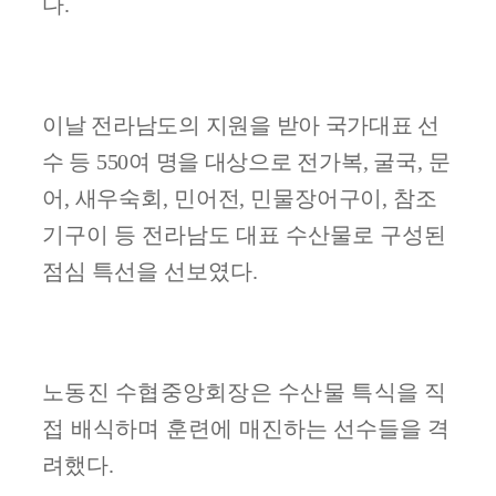
다
.
이날 전라남도의 지원을 받아 국가대표 선
수 등
550
여 명을
대상으로
전가복
,
굴국
,
문
어
,
새우숙회
,
민어전
,
민물장어구이
,
참조
기
구이 등 전라남도 대표 수산물로 구성된
점심 특선을 선보였다
.
노동진 수협중앙회장은 수산물 특식을 직
접 배식하며 훈련에 매진
하는 선수들을 격
려했다
.