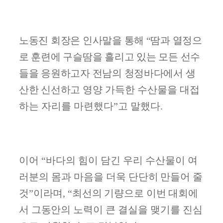
노동진 회장은 인사말을 통해
“
땀과 열정으
로 훈련에 구슬땀을 흘리고
있는 모든 선수
들을 응원하고자 전남의 청정바다에서 생
산한 신선하고
영양 가득한 수산물을 대접
하는 자리를 마련했다
”
고 말했다
.
이어
“
바다의 힘이 담긴 우리 수산물이 여
러분의 몸과 마음을 더욱
단단히 만들어 줄
것
”
이라며
, “
최선의 기량으로 이번 대회에
서 그동안
의 노력이 큰 결실을 맺기를 진심