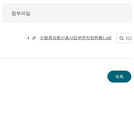
첨부파일
수협중앙회신용사업부문차량현황1.pdf
바로