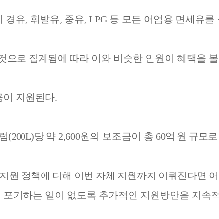
 경유
,
휘발유
,
중유
, LPG
등 모든 어업용 면세유를
 것으로 집계됨에 따라
이와 비슷한 인원이 혜택을 
금이 지원된다
.
드럼
(200L)
당
약
2,600
원의 보조금이 총
60
억 원 규모
지원 정책에 더해 이번
자체 지원까지 이뤄진다면 어
 포기하는 일이 없도록 추가적인 지원방안을 지속