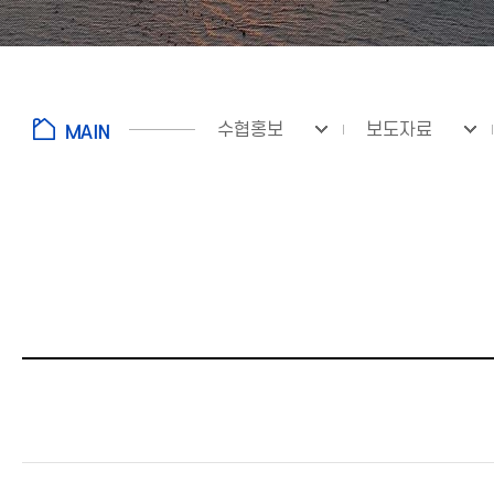
수협홍보
보도자료