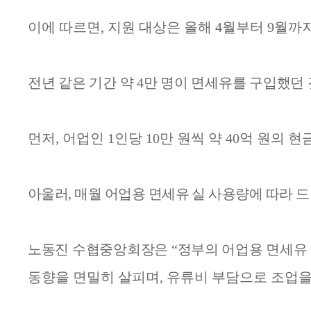
이에 따르면
,
지원 대상은 올해
4
월부터
9
월까지
전년 같은 기간 약
4
만 명이 면세유를 구입했던
먼저
,
어업인
1
인당
10
만 원씩 약
40
억 원의 현
아울러
,
매월 어업용 면세유 실 사용량에 따라 
노동진 수협중앙회장은
“
정부의 어업용 면세유 
동향을 면밀히 살피며
,
유류비 부담으로 조업을