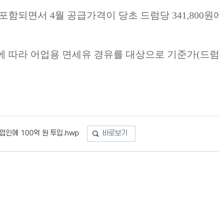
 포함되면서
4
월 공급가격이 당초 드럼당
341,800
원
 따라 어업용 면세유 경유를 대상으로 기준가
(
드
업인에 100억 원 투입.hwp
바로보기