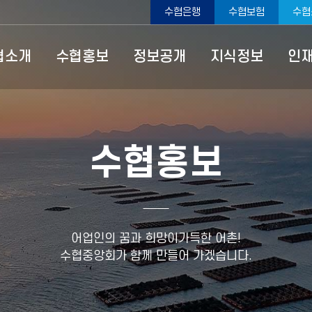
수협은행
수협보험
수협
협소개
수협홍보
정보공개
지식정보
인
수협홍보
어업인의 꿈과 희망이가득한 어촌!
수협중앙회가 함께 만들어 가겠습니다.