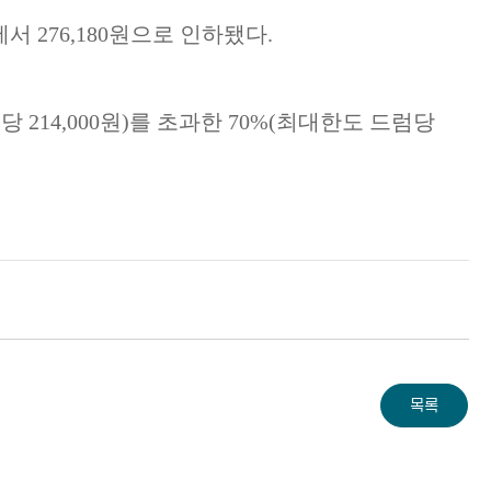
에서
276,180
원으로 인하됐다
.
럼당
214,000
원
)
를 초과한
70%(
최대한도 드럼당