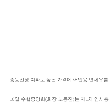
중동전쟁 여파로 높은 가격에 어업용 면세유
18
일 수협중앙회
(
회장 노동진
)
는 제
1
차 임시총