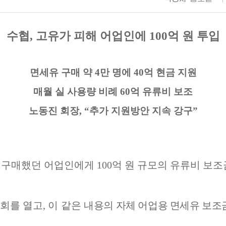
수협
,
고유가 피해 어업인에
100
억 원 투입
면세유 구매 약
4
만 명에
40
억 현금 지원
매월 실 사용량 비례
60
억 유류비 보조
노동진 회장
, “
추가 지원방안 지속 강구
”
를 구매했던 어업인에게
100
억 원 규모의 유류비 보
회를 열고
,
이 같은
내용의 자체 어업용 면세유 보조금