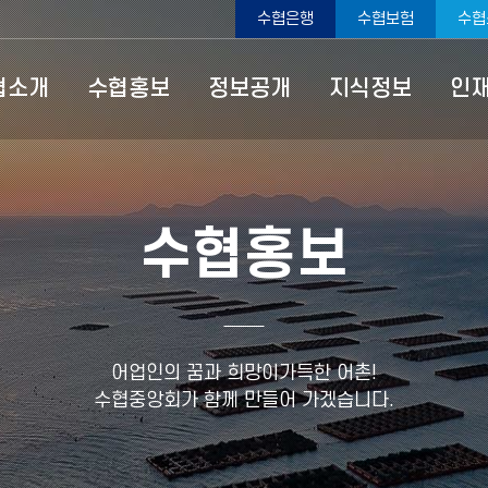
수협은행
수협보험
수협
협소개
수협홍보
정보공개
지식정보
인
수협홍보
어업인의 꿈과 희망이가득한 어촌!
수협중앙회가 함께 만들어 가겠습니다.