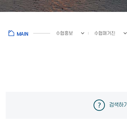
수협홍보
수협매거진
검색하