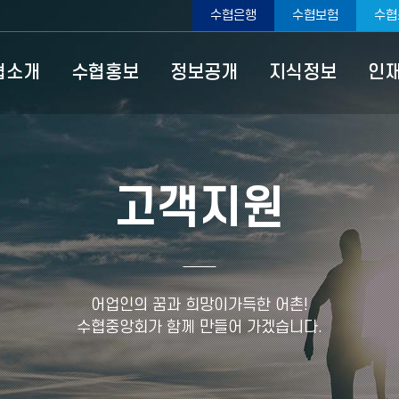
수협은행
수협보험
수협
협소개
수협홍보
정보공개
지식정보
인
고객지원
어업인의 꿈과 희망이가득한 어촌!
수협중앙회가 함께 만들어 가겠습니다.