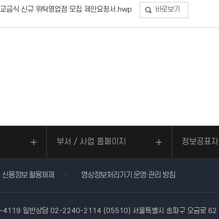
학교급식 신규 위탁영업점 모집 제안요청서.hwp
바로보기
부서 / 사업 홈페이지
정보공표자
신용정보 활용체제
영상정보처리기기 운영·관리 방침
-4119
일반상담 02-2240-2114
(05510) 서울특별시 송파구 오금로 6