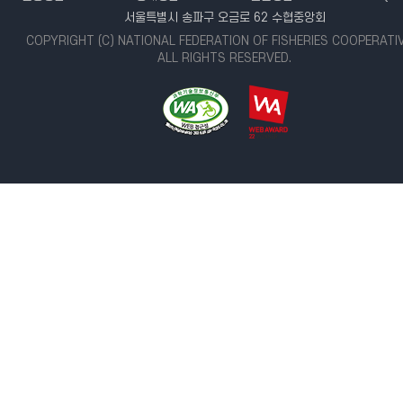
서울특별시 송파구 오금로 62 수협중앙회
COPYRIGHT (C) NATIONAL FEDERATION OF FISHERIES COOPERATI
ALL RIGHTS RESERVED.