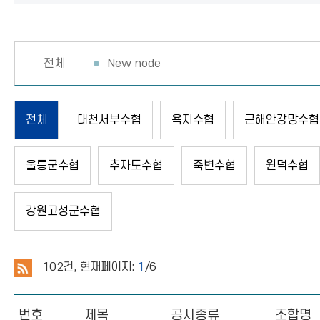
전체
New node
전체
대천서부수협
욕지수협
근해안강망수협
울릉군수협
추자도수협
죽변수협
원덕수협
강원고성군수협
102
건, 현재페이지:
1
/6
번호
제목
공시종류
조합명