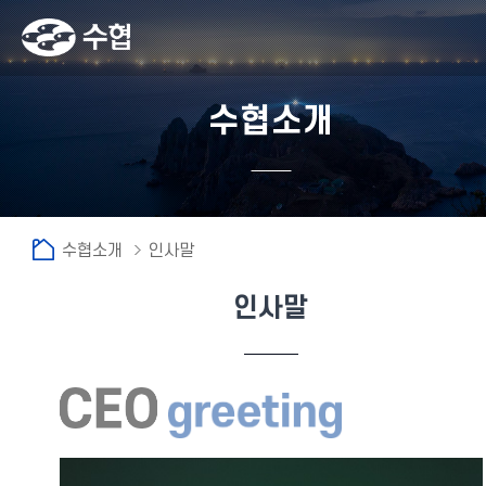
수협소개
수협소개
인사말
인사말
fnctId=sitemenu,menuViewType=tab