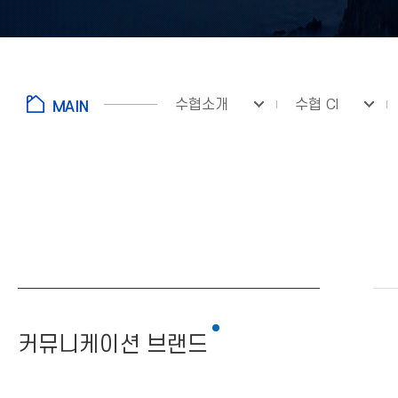
수협소개
수협 CI
fnctId=sitemenu,menuViewType=tab
커뮤니케이션 브랜드