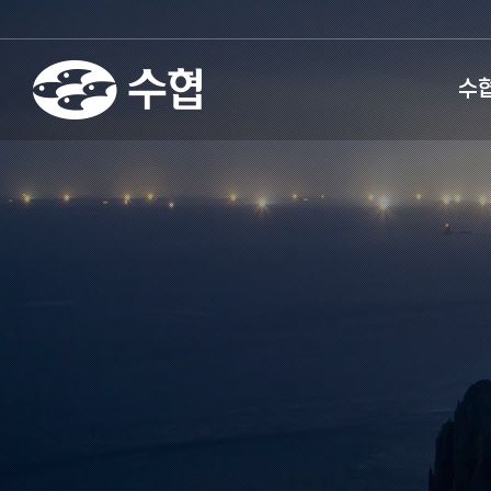
fnctId=sitemenu,menuViewT
수