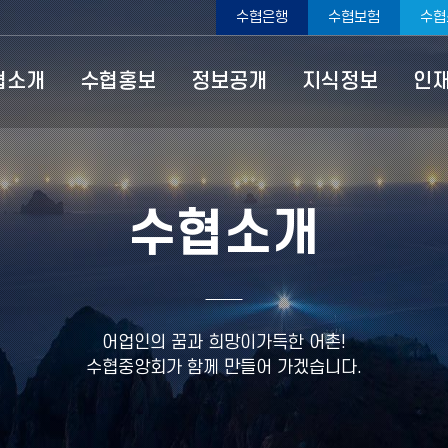
수협은행
수협보험
수협
ype=top
협소개
수협홍보
정보공개
지식정보
인
수협소개
어업인의 꿈과 희망이가득한 어촌!
수협중앙회가 함께 만들어 가겠습니다.