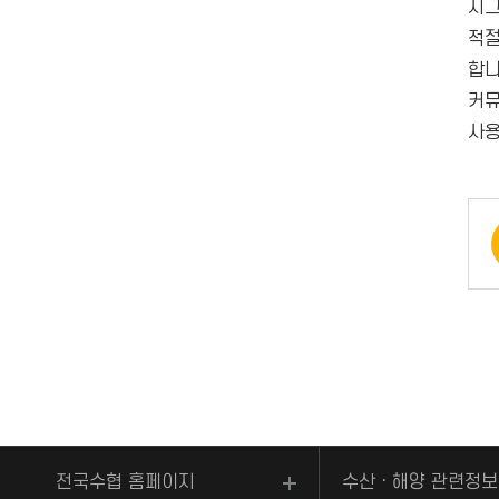
시그
적절
합니
커뮤
사용
전국수협 홈페이지
수산ㆍ해양 관련정보