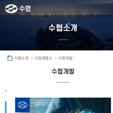
수협소개
수협소개
수협계열사
수협개발
수협개발
fnctId=sitemenu,menuViewType=tab