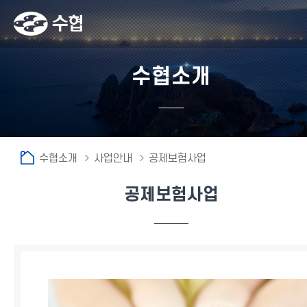
수협소개
수협소개
사업안내
공제보험사업
공제보험사업
fnctId=sitemenu,menuViewType=tab