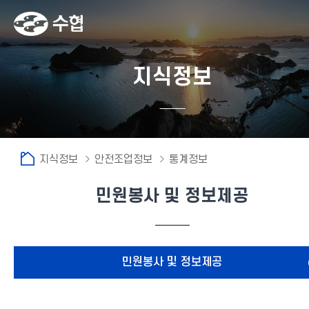
지식정보
지식정보
안전조업정보
통계정보
민원봉사 및 정보제공
fnctId=sitemenu,menuViewType=tab
민원봉사 및 정보제공
어선사고현황